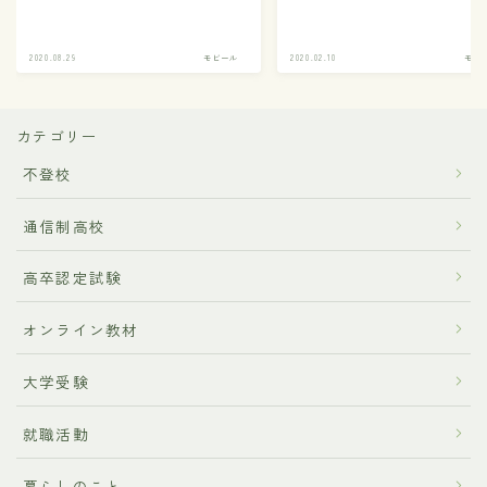
2020.08.29
モビール
2020.02.10
モビ
カテゴリー
不登校
通信制高校
高卒認定試験
オンライン教材
大学受験
就職活動
暮らしのこと