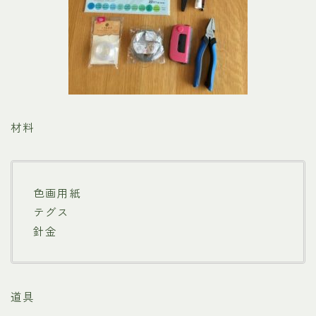
材料
色画用紙
テグス
針金
道具