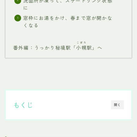
洗面所が凍って、スケートリンク状態
に
窓枠にお湯をかけ、春まで窓が開かな
くなる
こぼろ
番外編：うっかり秘境駅「
小幌
駅」へ
もくじ
開く