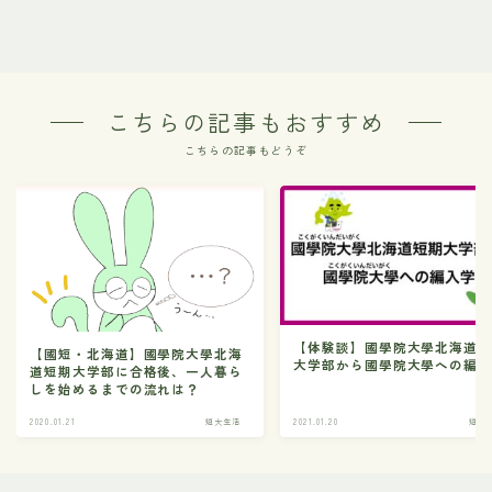
こちらの記事もおすすめ
こちらの記事もどうぞ
【体験談】國學院大學北海道
【國短・北海道】國學院大學北海
大学部から國學院大學への編
道短期大学部に合格後、一人暮ら
しを始めるまでの流れは？
2020.01.21
短大生活
2021.01.20
短大